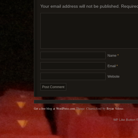
Your email address will not be published.
Required
Name
*
Email
*
Website
Get a free blog at WordPress.com
Theme: ChaoticSoul by
Bryan Veloso
.
WP Like Button 