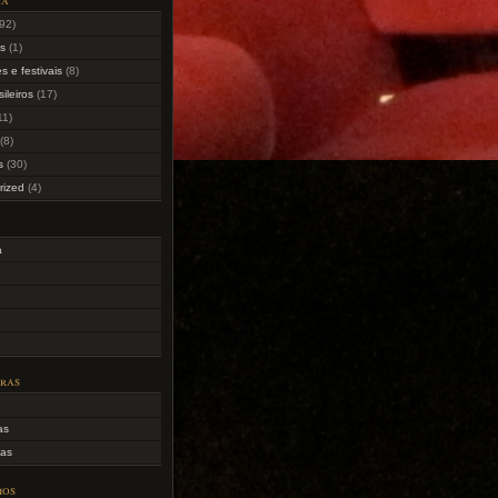
92)
as
(1)
s e festivais
(8)
sileiros
(17)
11)
(8)
s
(30)
rized
(4)
a
uras
as
as
ios