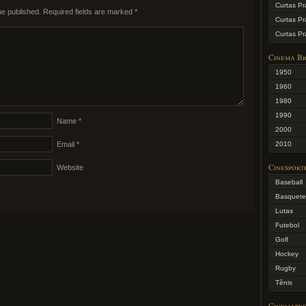
Curtas Pr
be published.
Required fields are marked
*
Curtas Pr
Curtas Pra
Cinema Br
1950
1960
1980
1990
Name
*
2000
2010
Email
*
Cinesport
Website
Baseball
Basquete
Lutas
Futebol
Golf
Hockey
Rugby
Tênis
Cinemate