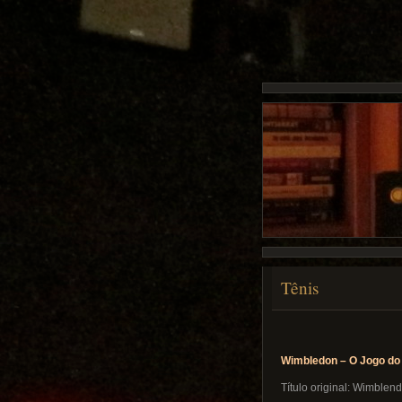
Tênis
Wimbledon – O Jogo do
Título original: Wimblen