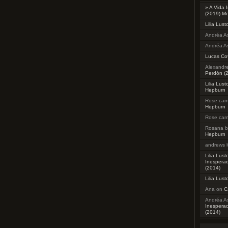
» A Vida 
(2019) M
Lilia Lust
Andréa As
Andréa As
Lucas Co
Alexandre
Perdón (
Lilia Lust
Hepburn
Rose ca
Hepburn
Rose ca
Rosana b
Hepburn
andrews l
Lilia Lust
Inesperad
(2014)
Lilia Lust
Ana
on
C
Andréa As
Inesperad
(2014)