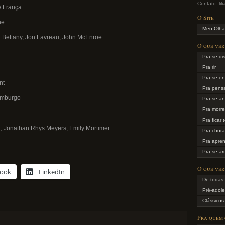
Contato: li
/ França
O Site
ne
Meu Olha
l Bettany, Jon Favreau, John McEnroe
O que ver
Pra se dis
Pra rir
Pra se en
nt
Pra pens
xemburgo
Pra se an
Pra morr
Pra ficar 
, Jonathan Rhys Meyers, Emily Mortimer
Pra chora
Pra apre
Pra se ar
O que ver
book
LinkedIn
De todas 
Pré-adole
Clássicos
Pra quem