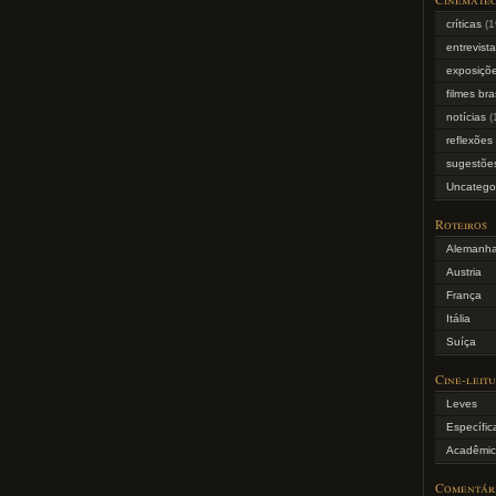
críticas
(1
entrevist
exposiçõe
filmes bra
notícias
(
reflexões
sugestõe
Uncatego
Roteiros
Alemanh
Austria
França
Itália
Suíça
Cine-leit
Leves
Específic
Acadêmic
Comentár