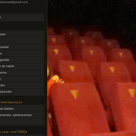
lialustosa@gmail.com
r
trair
cantar
ar
gustiar
er de medo
tenso
r
nder
repender
 com crianças
as idades
scentes, adolescentes
 curte um CURTA