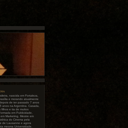
tosa
sileira, nascida em Fortaleza,
rasília e morando atualmente
depois de ter passado 7 anos
5 anos na Argentina. Casada,
filhos e tia de muitos
Formada em Publicidade,
a em Marketing, Mestre em
Estética do Cinema pela
de de Lausanne e agora
sta mesma Universidade.