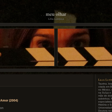
meu olhar
Lilia Lustosa
Lilia Lus
Taurina, bra
criada em B
no México, 
na Suíça e 
mãe de dois 
sobrinhos. 
 Amor (2004)
especialist
História e 
Universida
don
Doutora ne