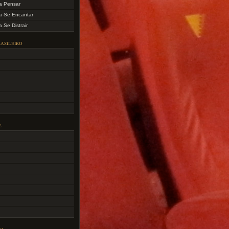
a Pensar
a Se Encantar
 Se Distrair
asileiro
e
ca