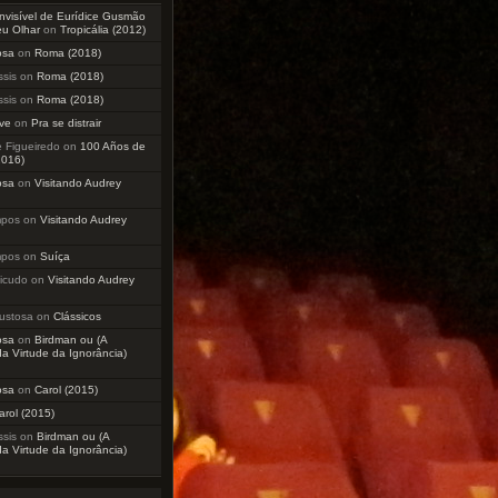
Invisível de Eurídice Gusmão
eu Olhar
on
Tropicália (2012)
osa
on
Roma (2018)
sis
on
Roma (2018)
sis
on
Roma (2018)
ve
on
Pra se distrair
 Figueiredo
on
100 Años de
2016)
osa
on
Visitando Audrey
mpos
on
Visitando Audrey
mpos
on
Suíça
icudo
on
Visitando Audrey
ustosa
on
Clássicos
osa
on
Birdman ou (A
a Virtude da Ignorância)
osa
on
Carol (2015)
arol (2015)
sis
on
Birdman ou (A
a Virtude da Ignorância)