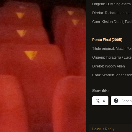
Origem: EUA / Inglaterra 
Diretor: Richard Loncrai
Com: Kirsten Dunst, Pau
Ponto Final (2005)
Título original: Match Poi
Origem: Inglaterra / Lu
Diretor: Woody Allen
Com: Scarlett Johansson
Share this:
X
Face
Leave a Reply