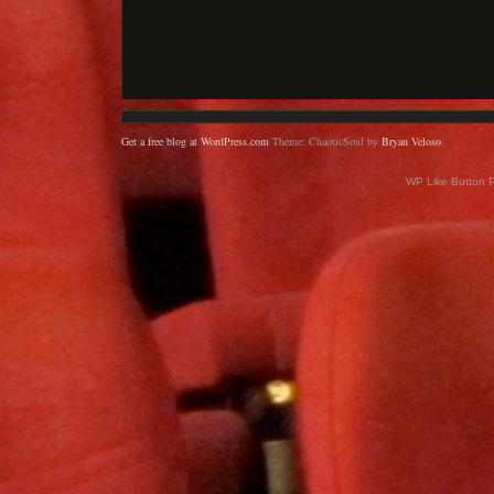
Get a free blog at WordPress.com
Theme: ChaoticSoul by
Bryan Veloso
.
WP Like Button 