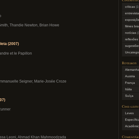
críticas
(1
entrevist
o
exposiçõe
Smith, Thandie Newton, Brian Howe
filmes bra
notícias
(
reflexões
leta (2007)
sugestõe
Uncatego
andre et le Papillon
Roteiros
Alemanh
Austria
Emmanuelle Seigner, Marie-Josée Croze
França
Itália
Suíça
07)
Cine-leit
 Runner
Leves
Específic
Acadêmic
Comentár
tossa Leoni, Ahmad Khan Mahmoodzada