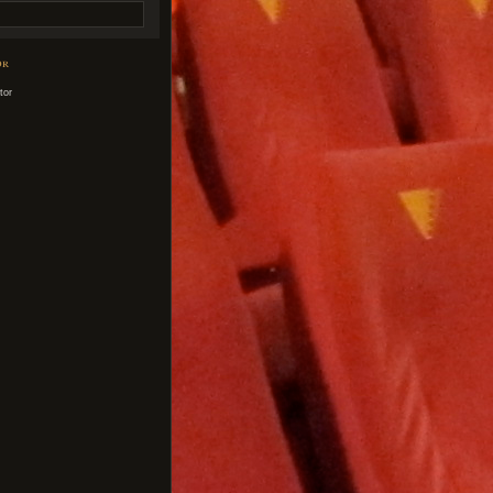
or
tor