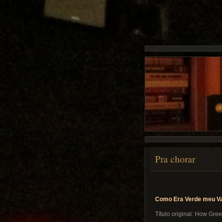
Pra chorar
Como Era Verde meu Va
Título original: How Gre