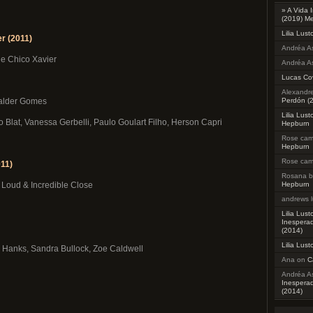
» A Vida 
(2019) M
Lilia Lust
r (2011)
Andréa As
de Chico Xavier
Andréa As
Lucas Co
Alexandre
Halder Gomes
Perdón (
Lilia Lust
 Blat, Vanessa Gerbelli, Paulo Goulart Filho, Herson Capri
Hepburn
Rose ca
Hepburn
Rose ca
011)
Rosana b
Hepburn
y Loud & Incredible Close
andrews l
Lilia Lust
Inesperad
(2014)
Lilia Lust
Hanks, Sandra Bullock, Zoe Caldwell
Ana
on
C
Andréa As
Inesperad
(2014)