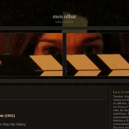
meu olhar
Lilia Lustosa
Lilia Lus
Taurina, bra
criada em B
no México, 
na Suíça e 
mãe de dois 
sobrinhos. 
le (1941)
especialist
História e 
Universida
en Was My Valley
Doutora ne