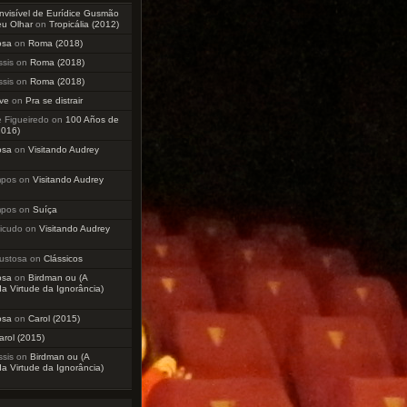
Invisível de Eurídice Gusmão
eu Olhar
on
Tropicália (2012)
osa
on
Roma (2018)
sis
on
Roma (2018)
sis
on
Roma (2018)
ve
on
Pra se distrair
 Figueiredo
on
100 Años de
2016)
osa
on
Visitando Audrey
mpos
on
Visitando Audrey
mpos
on
Suíça
icudo
on
Visitando Audrey
ustosa
on
Clássicos
osa
on
Birdman ou (A
a Virtude da Ignorância)
osa
on
Carol (2015)
arol (2015)
sis
on
Birdman ou (A
a Virtude da Ignorância)