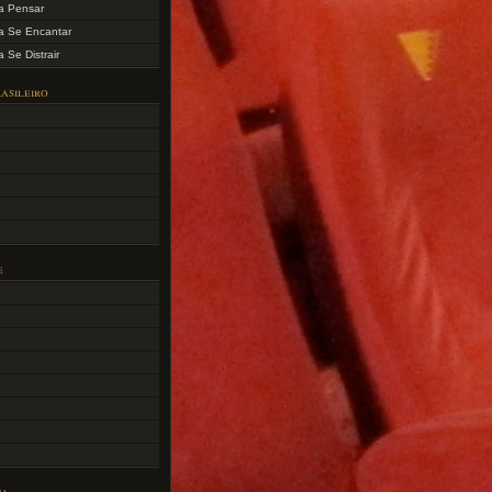
a Pensar
a Se Encantar
 Se Distrair
asileiro
e
ca