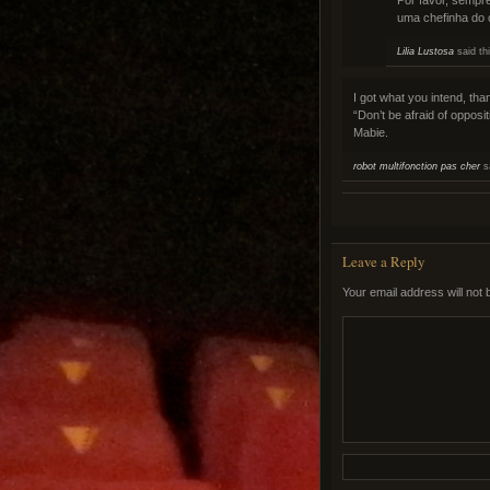
uma chefinha do c
Lilia Lustosa
said th
I got what you intend, tha
“Don’t be afraid of opposi
Mabie.
robot multifonction pas cher
sa
Leave a Reply
Your email address will not 