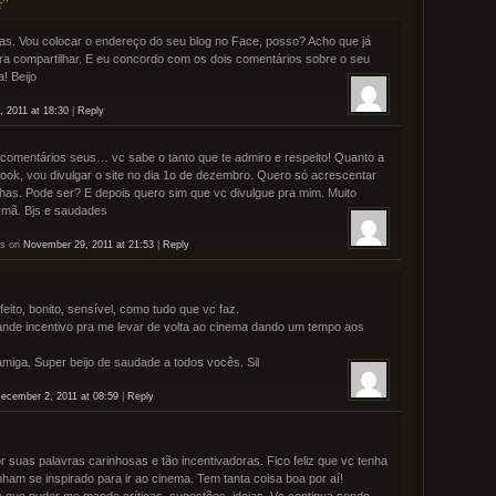
r”
cas. Vou colocar o endereço do seu blog no Face, posso? Acho que já
ra compartilhar. E eu concordo com os dois comentários sobre o seu
a! Beijo
 2011 at 18:30
|
Reply
 comentários seus… vc sabe o tanto que te admiro e respeito! Quanto a
ook, vou divulgar o site no dia 1o de dezembro. Quero só acrescentar
has. Pode ser? E depois quero sim que vc divulgue pra mim. Muito
irmã. Bjs e saudades
is on
November 29, 2011 at 21:53
|
Reply
eito, bonito, sensível, como tudo que vc faz.
rande incentivo pra me levar de volta ao cinema dando um tempo aos
miga. Super beijo de saudade a todos vocês. Sil
ecember 2, 2011 at 08:59
|
Reply
r suas palavras carinhosas e tão incentivadoras. Fico feliz que vc tenha
ham se inspirado para ir ao cinema. Tem tanta coisa boa por aí!
e que puder me mande críticas, sugestões, ideias. Vc continua sendo