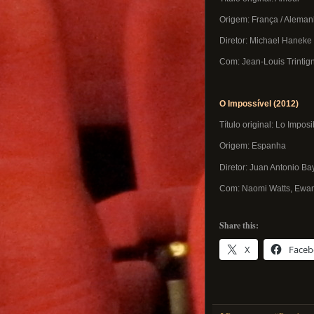
Origem: França / Alemanh
Diretor: Michael Haneke
Com: Jean-Louis Trintig
O Impossível (2012)
Título original: Lo Imposi
Origem: Espanha
Diretor: Juan Antonio B
Com: Naomi Watts, Ewan
Share this:
X
Face