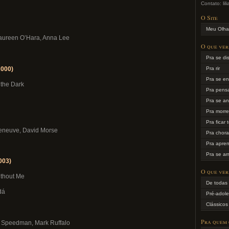
Contato: li
O Site
Meu Olha
aureen O’Hara, Anna Lee
O que ver
Pra se dis
2000)
Pra rir
Pra se en
n the Dark
Pra pens
Pra se an
Pra morr
Pra ficar 
Deneuve, David Morse
Pra chora
Pra apre
Pra se ar
003)
O que ver
Without Me
De todas 
dá
Pré-adole
Clássicos
Pra quem
t Speedman, Mark Ruffalo