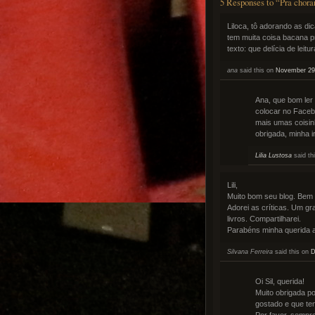
5 Responses to “Pra chora
Liloca, tô adorando as di
tem muita coisa bacana p
texto: que delícia de leitur
ana
said this on
November 29,
Ana, que bom ler
colocar no Faceb
mais umas coisin
obrigada, minha 
Lilia Lustosa
said th
Lili,
Muito bom seu blog. Bem f
Adorei as críticas. Um g
livros. Compartilharei.
Parabéns minha querida a
Silvana Ferreira
said this on
D
Oi Sil, querida!
Muito obrigada po
gostado e que ten
Por favor, sempr