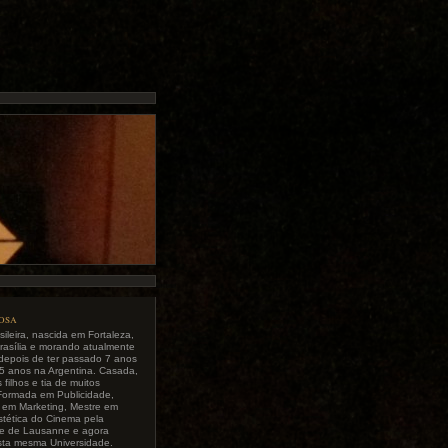
tosa
sileira, nascida em Fortaleza,
rasília e morando atualmente
depois de ter passado 7 anos
5 anos na Argentina. Casada,
filhos e tia de muitos
Formada em Publicidade,
a em Marketing, Mestre em
Estética do Cinema pela
de de Lausanne e agora
sta mesma Universidade.