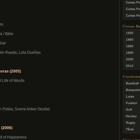
Curtas Pr
Curtas Pr
Curtas Pra
tro
Cinema Br
1950
/ Itália
1960
ábar
1980
lén Rueda, Lola Dueñas
1990
2000
2010
avras (2005)
Cinesport
et Life of Words
Baseball
Basquete
Lutas
Futebol
 Polley, Sverre Anker Ousdal
Golf
Hockey
Rugby
 (2006)
Tênis
uit of Happyness
Cinemate