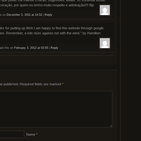
oração, por quem eu tenho muito respeito e admiração!!!! Bjs
is on
December 3, 2011 at 14:52
|
Reply
nks for putting up.Woh I am happy to find this website through google.
tion. Remember, a kite rises against not with the wind.” by Hamilton
id this on
February 3, 2012 at 03:55
|
Reply
be published.
Required fields are marked
*
Name
*