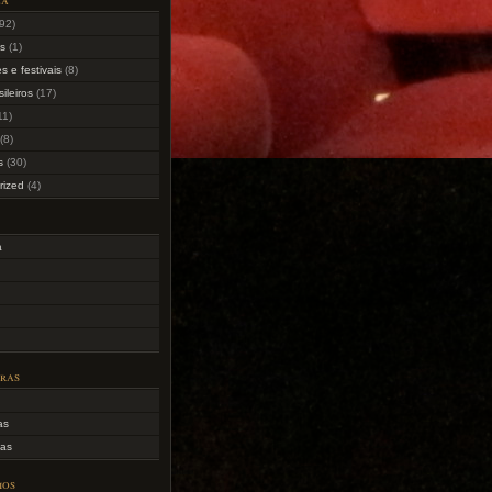
92)
as
(1)
s e festivais
(8)
sileiros
(17)
11)
(8)
s
(30)
rized
(4)
a
uras
as
as
ios