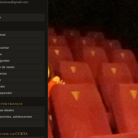
lialustosa@gmail.com
r
trair
cantar
ar
gustiar
er de medo
tenso
r
nder
repender
 com crianças
as idades
scentes, adolescentes
 curte um CURTA