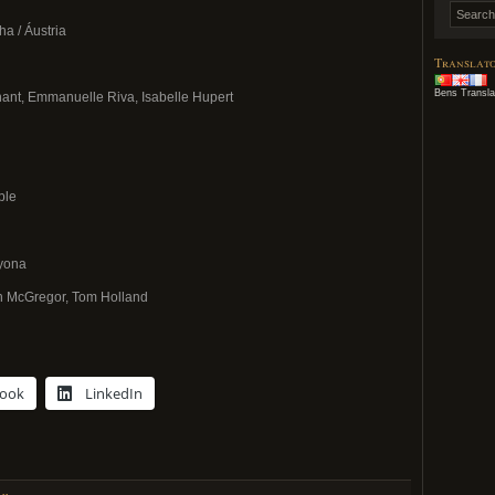
a / Áustria
Translat
Bens Transla
nant, Emmanuelle Riva, Isabelle Hupert
ble
ayona
 McGregor, Tom Holland
book
LinkedIn