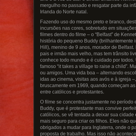
mergulho no passado e resgatar parte da inf
Irlanda do Norte natal.
Fazendo uso do mesmo preto e branco, des
incursões nas cores, sobretudo em situaçõe
filmes dentro do filme – o “Belfast” de Kenn
história do pequeno Buddy (brilhantemente i
Hill), menino de 9 anos, morador de Belfast.
pais e irmão mais velho, mas tem trânsito li
conhece todo mundo e é cuidado por todos. U
famoso “it takes a village to raise a child”. 
ou amigos. Uma vida boa – alternando escola
idas ao cinema, visitas aos avós e à igreja –
bruscamente em 1969, quando começam as b
entre católicos e protestantes.
O filme se concentra justamente no período 
Buddy, que é protestante mas convive perf
católicos, se vê tentada a deixar sua cidad
mais seguro para criar os filhos. Eles não 
obrigados a mudar para Inglaterra, onde o 
proposta de trabalho. Mas isso não acontece