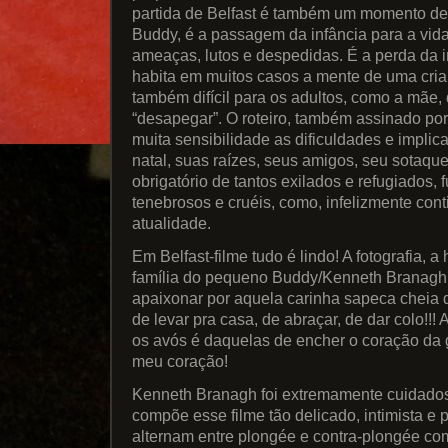
partida de Belfast é também um momento de 
Buddy, é a passagem da infância para a vida 
ameaças, lutos e despedidas. É a perda da 
habita em muitos casos a mente de uma cr
também difícil para os adultos, como a mãe,
“desapegar”. O roteiro, também assinado po
muita sensibilidade as dificuldades e implica
natal, suas raízes, seus amigos, seu sotaque
obrigatório de tantos exilados e refugiados, f
tenebrosos e cruéis, como, infelizmente co
atualidade.
Em Belfast-filme tudo é lindo! A fotografia, a
família do pequeno Buddy/Kenneth Branagh.
apaixonar por aquela carinha sapeca cheia d
de levar pra casa, de abraçar, de dar colo!!
os avós é daquelas de encher o coração da ge
meu coração!
Kenneth Branagh foi extremamente cuidado
compõe esse filme tão delicado, intimista e 
alternam entre plongée e contra-plongée co