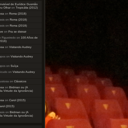
Invisível de Eurídice Gusmão
eu Olhar
on
Tropicália (2012)
tosa
on
Roma (2018)
ssis
on
Roma (2018)
ssis
on
Roma (2018)
ve
on
Pra se distrair
e Figueiredo
on
100 Años de
2016)
tosa
on
Visitando Audrey
mpos
on
Visitando Audrey
mpos
on
Suíça
icudo
on
Visitando Audrey
lustosa
on
Clássicos
tosa
on
Birdman ou (A
a Virtude da Ignorância)
tosa
on
Carol (2015)
arol (2015)
ssis
on
Birdman ou (A
a Virtude da Ignorância)