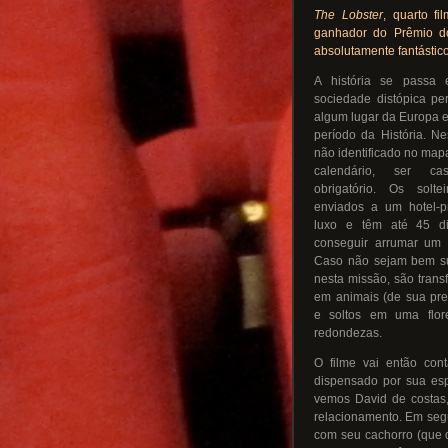
The Lobster
, quarto f
ganhador do Prêmio do
absolutamente fantástic
A história se passa
sociedade distópica pe
algum lugar da Europa 
período da História. Ne
não identificado no ma
calendário, ser c
obrigatório. Os solte
enviados a um hotel-pr
luxo e têm até 45 d
conseguir arrumar um p
Caso não sejam bem s
nesta missão, são tran
em animais (de sua pre
e soltos em uma flor
redondezas.
O filme vai então cont
dispensado por sua esp
vemos David de costas
relacionamento. Em seg
com seu cachorro (que 