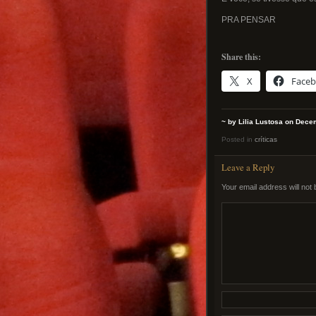
PRA PENSAR
Share this:
X
Face
~ by Lilia Lustosa on Dece
Posted in
críticas
Leave a Reply
Your email address will not 