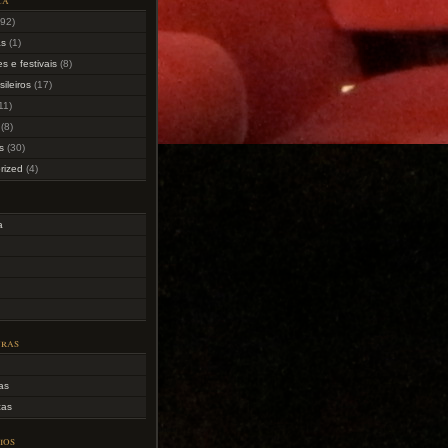
92)
as
(1)
s e festivais
(8)
sileiros
(17)
11)
(8)
s
(30)
rized
(4)
a
uras
as
cas
ios