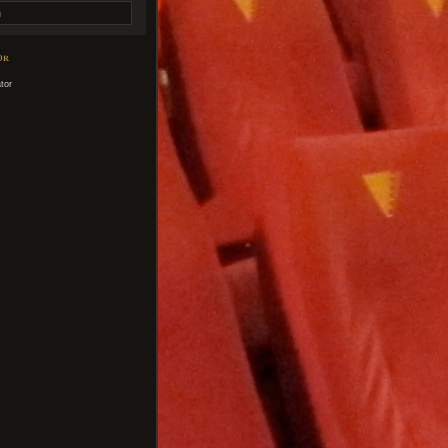
or
tor