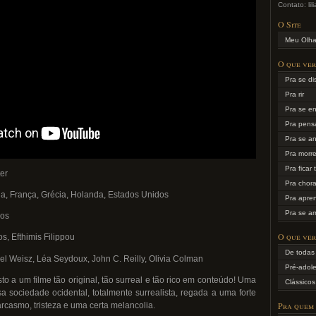
Contato: li
O Site
Meu Olha
O que ver
Pra se dis
Pra rir
Pra se e
Pra pens
Pra se an
Pra morr
Pra ficar
ter
Pra chora
nda, França, Grécia, Holanda, Estados Unidos
Pra apre
Pra se a
mos
O que ver
s, Efthimis Filippou
De todas
el Weisz, Léa Seydoux, John C. Reilly, Olivia Colman
Pré-adol
o a um filme tão original, tão surreal e tão rico em conteúdo! Uma
Clássicos
sa sociedade ocidental, totalmente surrealista, regada a uma forte
Pra quem
rcasmo, tristeza e uma certa melancolia.