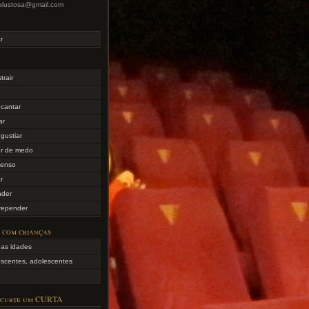
lialustosa@gmail.com
r
trair
ncantar
ar
gustiar
er de medo
 tenso
r
nder
rrepender
 com crianças
 as idades
escentes, adolescentes
 curte um CURTA