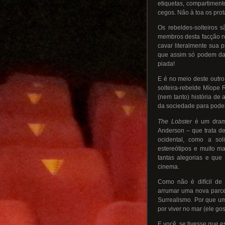
etiquetas, compartimen
cegos. Não à toa os prot
Os rebeldes-solteiros 
membros desta facção n
cavar literalmente sua 
que assim só podem dan
piada!
E é no meio deste outro
solteira-rebelde Míope 
(nem tanto) história de
da sociedade para poder
The Lobster
é um drama
Anderson – que trata d
ocidental, como a sol
estereótipos e muito m
tantas alegorias e que
cinema.
Como não é difícil de 
arrumar uma nova parce
Surrealismo. Por que um
por viver no mar (ele go
E você, se tivesse que e