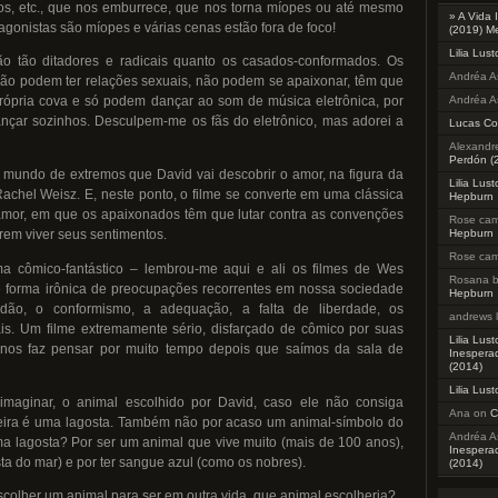
tos, etc., que nos emburrece, que nos torna míopes ou até mesmo
» A Vida 
agonistas são míopes e várias cenas estão fora de foco!
(2019) M
Lilia Lus
são tão ditadores e radicais quanto os casados-conformados. Os
Andréa A
ão podem ter relações sexuais, não podem se apaixonar, têm que
Andréa A
própria cova e só podem dançar ao som de música eletrônica, por
çar sozinhos. Desculpem-me os fãs do eletrônico, mas adorei a
Lucas Co
Alexandr
Perdón (
 mundo de extremos que David vai descobrir o amor, na figura da
Lilia Lus
Rachel Weisz. E, neste ponto, o filme se converte em uma clássica
Hepburn
 amor, em que os apaixonados têm que lutar contra as convenções
Rose ca
Hepburn
em viver seus sentimentos.
Rose ca
 cômico-fantástico – lembrou-me aqui e ali os filmes de Wes
Rosana b
e forma irônica de preocupações recorrentes em nossa sociedade
Hepburn
idão, o conformismo, a adequação, a falta de liberdade, os
andrews 
ais. Um filme extremamente sério, disfarçado de cômico por suas
Lilia Lus
 nos faz pensar por muito tempo depois que saímos da sala de
Inesperad
(2014)
Lilia Lus
imaginar, o animal escolhido por David, caso ele não consiga
Ana
on
C
ira é uma lagosta. Também não por acaso um animal-símbolo do
Andréa A
a lagosta? Por ser um animal que vive muito (mais de 100 anos),
Inesperad
sta do mar) e por ter sangue azul (como os nobres).
(2014)
scolher um animal para ser em outra vida, que animal escolheria?