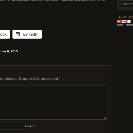
Translat
Bens Transla
book
LinkedIn
mber 6, 2015.
be published.
Required fields are marked
*
Name
*