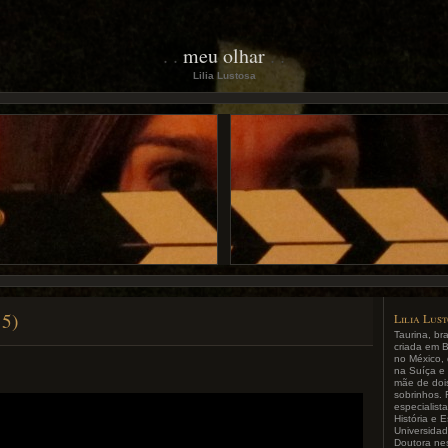
meu olhar
Lilia Lustosa
15)
Lilia Lus
Taurina, bra
criada em B
no México,
na Suíça e
mãe de dois
sobrinhos.
especialist
História e 
Universida
Doutora ne