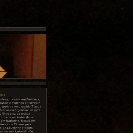
tosa
sileira, nascida em Fortaleza,
rasília e morando atualmente
 depois de ter passado 7 anos
 5 anos na Argentina. Casada,
 filhos e tia de muitos
 Formada em Publicidade,
a em Marketing, Mestre em
Estética do Cinema pela
de de Lausanne e agora
sta mesma Universidade.