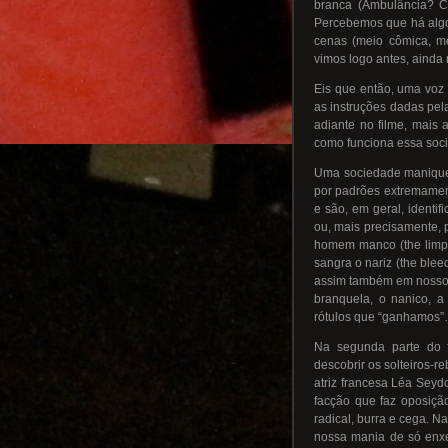
branca (Ambulância? Ca
Percebemos que há algo 
cenas (meio cômica, m
vimos logo antes, ainda
Eis que então, uma voz 
as instruções dadas pe
adiante no filme, mais
como funciona essa soc
Uma sociedade maniqueís
por padrões extremamen
e são, em geral, identifi
ou, mais precisamente, 
homem manco (the limpi
sangra o nariz (the ble
assim também em nosso 
branquela, o nanico, a 
rótulos que “ganhamos”
Na segunda parte do f
descobrir os solteiros-r
atriz francesa Léa Sey
facção que faz oposiçã
radical, burra e cega. Na
nossa mania de só enxe