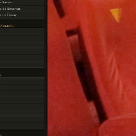
ra Pensar
ra Se Encantar
a Se Distrair
asileiro
e
e
ca