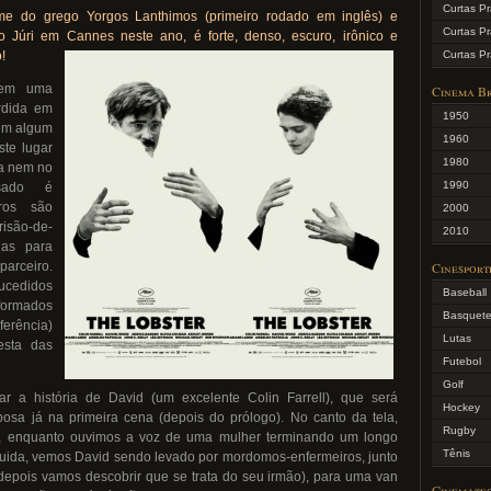
Curtas P
ilme do grego Yorgos Lanthimos (primeiro rodado em inglês) e
Curtas P
 Júri em Cannes neste ano, é forte, denso, escuro, irônico e
o!
Curtas Pr
 em uma
Cinema Br
rdida em
1950
em algum
1960
ste lugar
1980
pa nem no
1990
asado é
iros são
2000
isão-de-
2010
ias para
arceiro.
Cinesport
ucedidos
Baseball
sformados
Basquet
ferência)
Lutas
esta das
Futebol
Golf
ar a história de David (um excelente Colin Farrell), que será
Hockey
osa já na primeira cena (depois do prólogo). No canto da tela,
Rugby
, enquanto ouvimos a voz de uma mulher terminando um longo
Tênis
uida, vemos David sendo levado por mordomos-enfermeiros, junto
depois vamos descobrir que se trata do seu irmão), para uma van
Cinemate