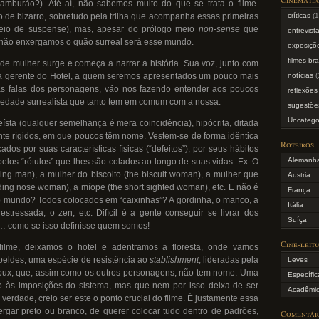
mburão?). Até aí, não sabemos muito do que se trata o filme.
de bizarro, sobretudo pela trilha que acompanha essas primeiras
críticas
(1
eio de suspense), mas, apesar do prólogo meio
non-sense
que
entrevist
 não enxergamos o quão surreal será esse mundo.
exposiçõe
filmes bra
de mulher surge e começa a narrar a história. Sua voz, junto com
notícias
(
la gerente do Hotel, a quem seremos apresentados um pouco mais
 as falas dos personagens, vão nos fazendo entender aos poucos
reflexões
iedade surrealista que tanto tem em comum com a nossa.
sugestõe
Uncatego
ta (qualquer semelhança é mera coincidência), hipócrita, ditada
te rígidos, em que poucos têm nome. Vestem-se de forma idêntica
Roteiros
cados por suas características físicas (“defeitos”), por seus hábitos
Alemanh
pelos “rótulos” que lhes são colados ao longo de suas vidas. Ex: O
ng man), a mulher do biscoito (the biscuit woman), a mulher que
Austria
eding nose woman), a míope (the short sighted woman), etc. E não é
França
mundo? Todos colocados em “caixinhas”? A gordinha, o manco, a
Itália
estressada, o zen, etc. Difícil é a gente conseguir se livrar dos
Suíça
… como se isso definisse quem somos!
Cine-leit
ilme, deixamos o hotel e adentramos a floresta, onde vamos
ebeldes, uma espécie de resistência ao
stablishment
, lideradas pela
Leves
doux, que, assim como os outros personagens, não tem nome. Uma
Específic
o às imposições do sistema, mas que nem por isso deixa de ser
Acadêmi
 verdade, creio ser este o ponto crucial do filme. É justamente essa
rgar preto ou branco, de querer colocar tudo dentro de padrões,
Comentár