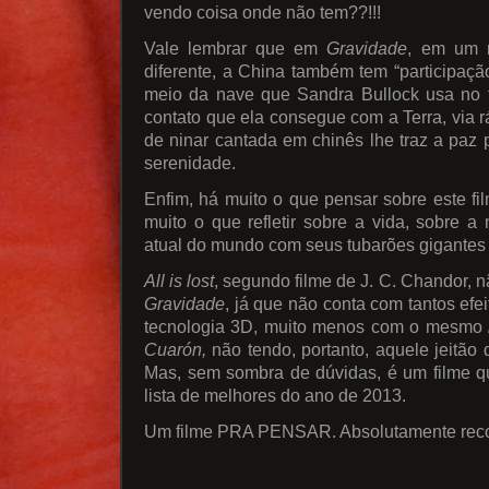
vendo coisa onde não tem??!!!
Vale lembrar que em
Gravidade
, em um r
diferente, a China também tem “participação
meio da nave que Sandra Bullock usa no f
contato que ela consegue com a Terra, via
de ninar cantada em chinês lhe traz a paz
serenidade.
Enfim, há muito o que pensar sobre este film
muito o que refletir sobre a vida, sobre a
atual do mundo com seus tubarões gigantes 
All is lost
, segundo filme de J. C. Chandor,
Gravidade
, já que não conta com tantos efe
tecnologia 3D, muito menos com o mesmo
Cuarón,
não tendo, portanto, aquele jeitão 
Mas, sem sombra de dúvidas, é um filme q
lista de melhores do ano de 2013.
Um filme PRA PENSAR. Absolutamente re