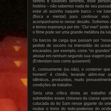
sereno e tubarões famintos, esse per
história – não sabemos nada de seu passad
estar ali sozinho naquele barco – vai lut
(física e mental) para continuar vivo
acompanhamo-lo nesse desafio. Sofremos c
e temos esperança por ele. “
Our man
” pode 
o filme pode ser uma grande metáfora da luta
Os barcos de carga que passam por “nos
pedido de socorro na imensidão do ocea
encarados, por exemplo, como “os grandes
atrasar em nenhum segundo sua viagem par
(Entendam isso como quiserem!)
E, curiosamente (ou não), o
container
que 
homem” é chinês, levando além-mar 
idênticos, produzidos, muito provavelment
condições de trabalho.
Seria uma crítica direta ao trabalho
submetidos esses chineses da classe oper
cutucada do tio Sam nesse gigante do ori
roubar o trono do todo-poderoso do ocid