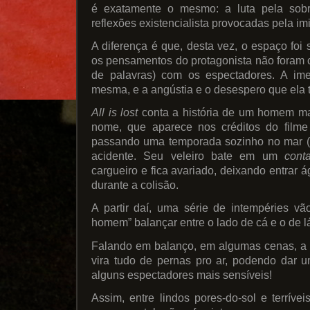
é exatamente o mesmo: a luta pela sobr
reflexões existencialista provocadas pela im
A diferença é que, desta vez, o espaço foi 
os pensamentos do protagonista não foram 
de palavras) com os espectadores. A ime
mesma, e a angústia e o desespero que ela 
All is lost
conta a história de um homem m
nome, que aparece nos créditos do film
passando uma temporada sozinho no mar (O
acidente. Seu veleiro bate em um
conta
cargueiro e fica avariado, deixando entrar 
durante a colisão.
A partir daí, uma série de intempéries vã
homem” balançar entre o lado de cá e o de 
Falando em balanço, em algumas cenas, a 
vira tudo de pernas pro ar, podendo dar
alguns espectadores mais sensíveis!
Assim, entre lindos pores-do-sol e terríve