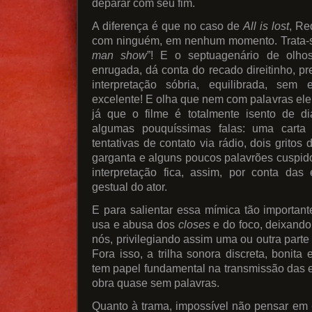
deparar com seu fim.
A diferença é que no caso de
All is lost
, Re
com ninguém, em nenhum momento. Trata-s
man show
”! E o septuagenário de olho
enrugada, dá conta do recado direitinho, 
interpretação sóbria, equilibrada, sem 
excelente! E olha que nem com palavras ele 
já que o filme é totalmente isento de di
algumas pouquíssimas falas: uma carta 
tentativas de contato via rádio, dois grito
garganta e alguns poucos palavrões cuspid
interpretação fica, assim, por conta das
gestual do ator.
E para salientar essa mímica tão important
usa e abusa dos
closes
e do foco, deixand
nós, privilegiando assim uma ou outra parte
Fora isso, a trilha sonora discreta, bonita
tem papel fundamental na transmissão das
obra quase sem palavras.
Quanto à trama, impossível não pensar em