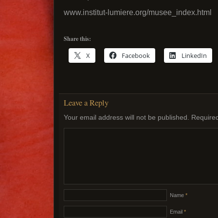
www.institut-lumiere.org/musee_index.html
Share this:
X
Facebook
LinkedIn
Leave a Reply
Your email address will not be published.
Required
Name
*
Email
*