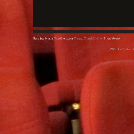
Get a free blog at WordPress.com
Theme: ChaoticSoul by
Bryan Veloso
.
WP Like Button 