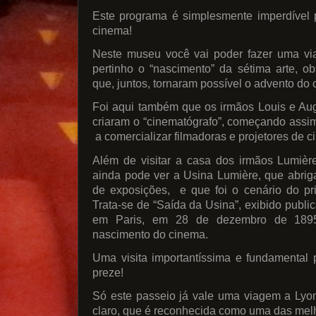
Este programa é simplesmente imperdível 
cinema!
Neste museu você vai poder fazer uma v
pertinho o “nascimento” da sétima arte, ob
que, juntos, tornaram possível o advento do
Foi aqui também que os irmãos Louis e Au
criaram o “cinematógrafo”, começando assim
a comercializar filmadoras e projetores de c
Além de visitar a casa dos irmãos Lumièr
ainda pode ver a Usina Lumière, que abrig
de exposições, e que foi o cenário do prim
Trata-se de “Saída da Usina”, exibido publi
em Paris, em 28 de dezembro de 189
nascimento do cinema.
Uma visita importantíssima e fundamental p
preze!
Só este passeio já vale uma viagem a Lyo
claro, que é reconhecida como uma das mel