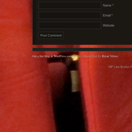
Name
*
Email
*
Website
Get a free blog at WordPress.com
Theme: ChaoticSoul by
Bryan Veloso
.
WP Like Button 