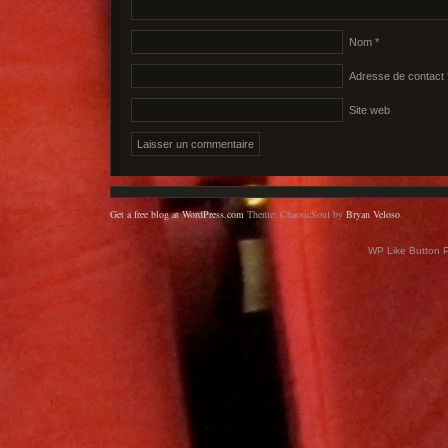
Nom
*
Adresse de contact
Site web
Get a free blog at WordPress.com
Theme: ChaoticSoul by
Bryan Veloso
.
WP Like Button 