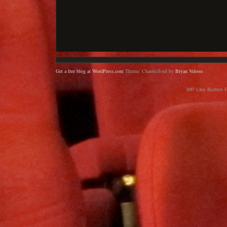
Get a free blog at WordPress.com
Theme: ChaoticSoul by
Bryan Veloso
.
WP Like Button 