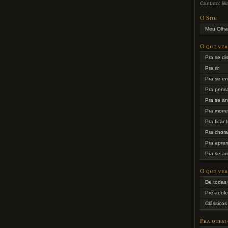
Contato: li
O Site
Meu Olha
O que ver
Pra se dis
Pra rir
Pra se en
Pra pens
Pra se an
Pra morr
Pra ficar 
Pra chora
Pra apre
Pra se ar
O que ver
De todas 
Pré-adole
Clássicos
Pra quem