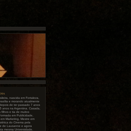
tosa
sileira, nascida em Fortaleza,
rasília e morando atualmente
depois de ter passado 7 anos
5 anos na Argentina. Casada,
filhos e tia de muitos
Formada em Publicidade,
a em Marketing, Mestre em
Estética do Cinema pela
de de Lausanne e agora
sta mesma Universidade.