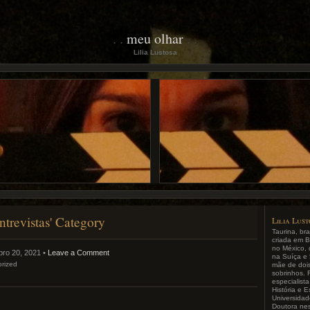
meu olhar
Lilia Lustosa
entrevistas' Category
Lilia Lus
Taurina, bra
criada em B
no México, 
ro 20, 2021 •
Leave a Comment
na Suíça e 
rized
mãe de dois 
sobrinhos. 
especialist
História e 
Universida
Doutora ne