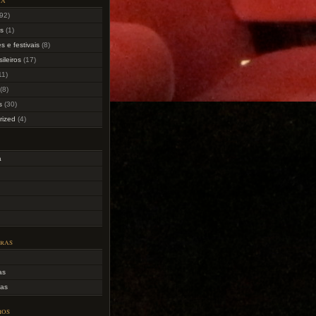
92)
as
(1)
s e festivais
(8)
sileiros
(17)
11)
(8)
s
(30)
rized
(4)
a
uras
as
as
ios