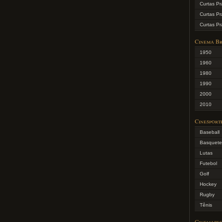
Curtas Pr
Curtas Pr
Curtas Pra
Cinema Br
1950
1960
1980
1990
2000
2010
Cinesport
Baseball
Basquete
Lutas
Futebol
Golf
Hockey
Rugby
Tênis
Cinemate