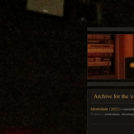
Archive for the '
Identidade (2021)
• novemb
Posted in
entrevistas
,
Uncatego