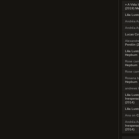
» A Vida 
(2019) M
Lilia Lust
Andréa As
Andréa As
Lucas Co
Alexandre
Perdón (
Lilia Lust
Hepburn
Rose ca
Hepburn
Rose ca
Rosana b
Hepburn
andrews l
Lilia Lust
Inesperad
(2014)
Lilia Lust
Ana
on
C
Andréa As
Inesperad
(2014)