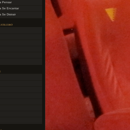
a Pensar
a Se Encantar
 Se Distrair
asileiro
e
ca