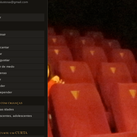
lialustosa@gmail.com
r
trair
cantar
ar
gustiar
er de medo
tenso
r
nder
repender
 com crianças
as idades
scentes, adolescentes
 curte um CURTA