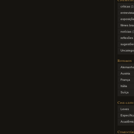
críticas
(1
entrevist
exposiçõe
filmes bra
notícias
(
reflexões
sugestõe
Uncatego
Roteiros
Alemanh
Austria
França
Itália
Suíça
Cine-leit
Leves
Específic
Acadêmic
Comentár