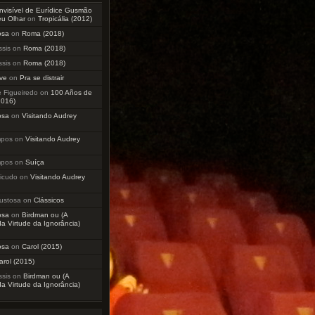
Invisível de Eurídice Gusmão
eu Olhar
on
Tropicália (2012)
osa
on
Roma (2018)
sis
on
Roma (2018)
sis
on
Roma (2018)
ve
on
Pra se distrair
 Figueiredo
on
100 Años de
2016)
osa
on
Visitando Audrey
mpos
on
Visitando Audrey
mpos
on
Suíça
icudo
on
Visitando Audrey
ustosa
on
Clássicos
osa
on
Birdman ou (A
a Virtude da Ignorância)
osa
on
Carol (2015)
arol (2015)
sis
on
Birdman ou (A
a Virtude da Ignorância)