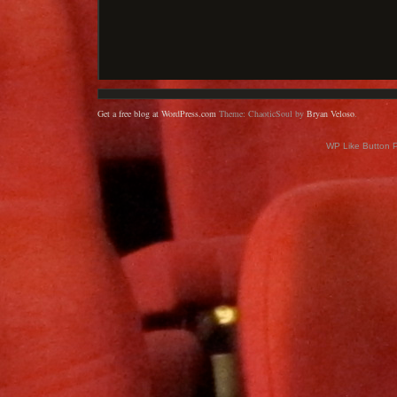
Get a free blog at WordPress.com
Theme: ChaoticSoul by
Bryan Veloso
.
WP Like Button 