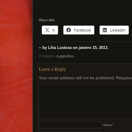
Share this:
X
Facebook
LinkedIn
~ by Lilia Lustosa on janeiro 15, 2013.
Posted in
sugestões
Leave a Reply
Your email address will not be published.
Require
Name
*