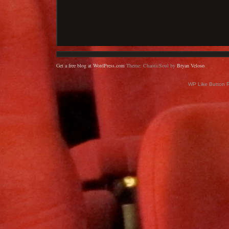
Get a free blog at WordPress.com
Theme: ChaoticSoul by
Bryan Veloso
.
WP Like Button 