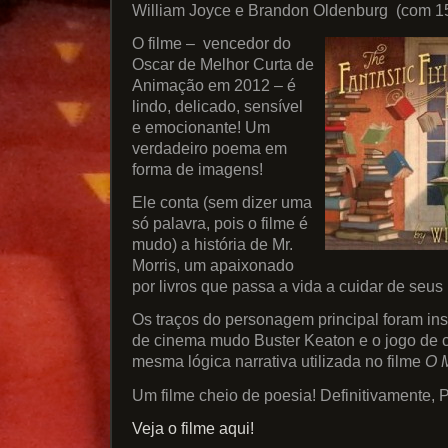
William Joyce e Brandon Oldenburg (com 15
O filme – vencedor do
Oscar de Melhor Curta de
Animação em 2012 – é
lindo, delicado, sensível
e emocionante! Um
verdadeiro poema em
forma de imagens!
Ele conta (sem dizer uma
só palavra, pois o filme é
mudo) a história de Mr.
Morris, um apaixonado
por livros que passa a vida a cuidar de seu
Os traços do personagem principal foram ins
de cinema mudo Buster Keaton e o jogo de c
mesma lógica narrativa utilizada no filme
O 
Um filme cheio de poesia! Definitivament
Veja o filme aqui!