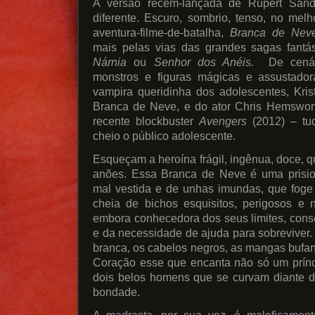
A versão recém-lançada de Rupert Sand
diferente. Escuro, sombrio, tenso, no melho
aventura-filme-de-batalha,
Branca de Nev
mais pelas vias das grandes sagas fant
Nárnia
ou
Senhor dos Anéis.
De cenár
monstros e figuras mágicas e assustadora
vampira queridinha dos adolescentes, Kris
Branca de Neve, e do ator Chris Hemswo
recente blockbuster
Avengers
(2012) – tud
cheio o público adolescente.
Esqueçam a heroína frágil, ingênua, doce, 
anões. Essa Branca de Neve é uma prision
mal vestida e de unhas imundas, que foge
cheia de bichos esquisitos, perigosos e n
embora conhecedora dos seus limites, cons
e da necessidade de ajuda para sobreviver. 
branca, os cabelos negros, as mangas bufa
Coração esse que encanta não só um prínci
dois belos homens que se curvam diante d
bondade.