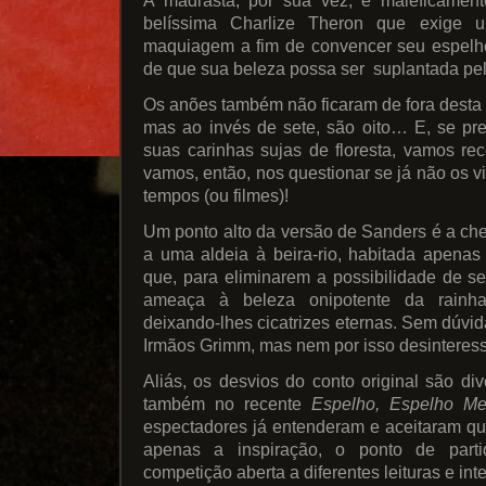
A madrasta, por sua vez, é maleficament
belíssima Charlize Theron que exige 
maquiagem a fim de convencer seu espelho
de que sua beleza possa ser suplantada pel
Os anões também não ficaram de fora desta v
mas ao invés de sete, são oito… E, se pr
suas carinhas sujas de floresta, vamos re
vamos, então, nos questionar se já não os v
tempos (ou filmes)!
Um ponto alto da versão de Sanders é a c
a uma aldeia à beira-rio, habitada apena
que, para eliminarem a possibilidade de s
ameaça à beleza onipotente da rainha
deixando-lhes cicatrizes eternas. Sem dúvi
Irmãos Grimm, mas nem por isso desinteress
Aliás, os desvios do conto original são d
também no recente
Espelho, Espelho M
espectadores já entenderam e aceitaram q
apenas a inspiração, o ponto de parti
competição aberta a diferentes leituras e int