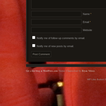
Name
*
Email
*
Website
Notify me of follow-up comments by email.
Notify me of new posts by email.
Get a free blog at WordPress.com
Theme: ChaoticSoul by
Bryan Veloso
.
WP Like Button 