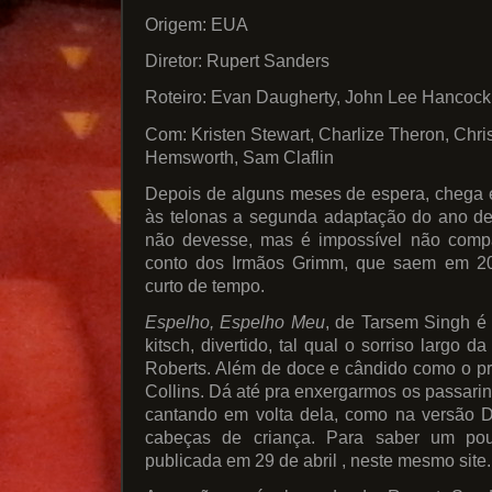
Origem: EUA
Diretor: Rupert Sanders
Roteiro: Evan Daugherty, John Lee Hancock
Com: Kristen Stewart, Charlize Theron, Chri
Hemsworth, Sam Claflin
Depois de alguns meses de espera, chega 
às telonas a segunda adaptação do ano de
não devesse, mas é impossível não comp
conto dos Irmãos Grimm, que saem em 20
curto de tempo.
Espelho, Espelho Meu
, de Tarsem Singh é a
kitsch, divertido, tal qual o sorriso largo d
Roberts. Além de doce e cândido como o pró
Collins. Dá até pra enxergarmos os passari
cantando em volta dela, como na versão D
cabeças de criança. Para saber um pouc
publicada em 29 de abril , neste mesmo site.