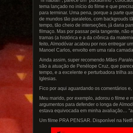
“ni hablar!”, parece um “puxadinho”, colocado
tema lançado no início do filme e que prec
para terminar. Uma pena, porque a parte qu
de mundos tão paralelos, com backgrouds tã
tempo, tão cheio de interseções, já daria p
filmaço. Mas por passar pela tangente, não
tramas (a histórica e a da crônica da matern
feito, Almodóvar acabou por nos entregar 
Manoel Carlos, envolto em uma rala camada 
Ainda assim, super recomendo
Mães Parale
são a atuação de Penélope Cruz, que parec
tempo, e a excelente e perturbadora trilha a
Iglesias.
Fico por aqui aguardando os comentários e, 
Meu marido, por exemplo, adorou o filme e 
argumentos para defender o longa de Almod
estava equivocada em minha avaliação… “a 
Um filme PRA PENSAR. Disponível na Netfli