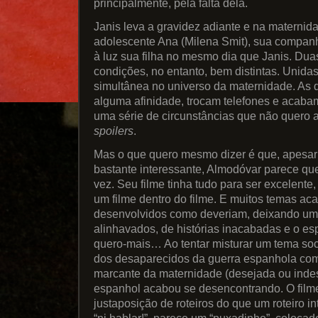
principalmente, pela falta dela.
Janis leva a gravidez adiante e na maternid
adolescente Ana (Milena Smit), sua companh
à luz sua filha no mesmo dia que Janis. Dua
condições, no entanto, bem distintas. Unida
simultânea no universo da maternidade. As
alguma afinidade, trocam telefones e acaba
uma série de circunstâncias que não quero a
spoilers
.
Mas o que quero mesmo dizer é que, apesar
bastante interessante, Almodóvar parece qu
vez. Seu filme tinha tudo para ser excelente
um filme dentro do filme. E muitos temas a
desenvolvidos como deveriam, deixando um
alinhavados, de histórias inacabadas e o e
quero-mais… Ao tentar misturar um tema soc
dos desaparecidos da guerra espanhola com
marcante da maternidade (desejada ou indese
espanhol acabou se desencontrando. O fil
justaposição de roteiros do que um roteiro int