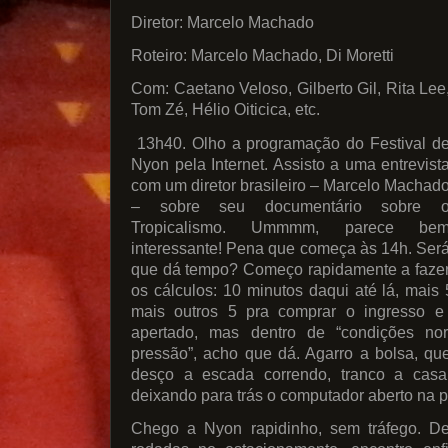
Diretor: Marcelo Machado
Roteiro: Marcelo Machado, Di Moretti
Com: Caetano Veloso, Gilberto Gil, Rita Lee
Tom Zé, Hélio Oiticica, etc.
13h40. Olho a programação do Festival d
Nyon pela Internet. Assisto a uma entrevist
com um diretor brasileiro – Marcelo Machad
– sobre seu documentário sobre 
Tropicalismo. Ummmm, parece be
interessante! Pena que começa às 14h. Ser
que dá tempo? Começo rapidamente a faze
os cálculos: 10 minutos daqui até lá, mais 
mais outros 5 pra comprar o ingresso
apertado, mas dentro de “condições no
pressão”, acho que dá. Agarro a bolsa, q
desço a escada correndo, tranco a casa
deixando para trás o computador aberto na p
Chego a Nyon rapidinho, sem tráfego. D