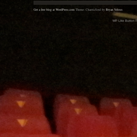
Get a free blog at WordPress.com
Theme: ChaoticSoul by
Bryan Veloso
.
WP Like Button 