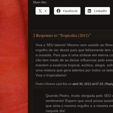
Share this:
X
Facebook
LinkedIn
2 Responses to “Tropicália (2012)”
Viva o SEU talento! Mesmo sem assistir ao filme, 
orgulho de ser desse país que felizemente tem 
a ousadia. País que é uma síntese em eterna c
não tem medo de se deixar influenciar pelo ex
mantem a essência tropical, exótica, alegre, so
uma mistura que gera talentos por todos os lado
Viva o tropicalismo!
Pedro Oliveira
said this on
abril 30, 2012 at 07:33
|
Repl
Querido Pedro, muito obrigada pelo SEU 
sentimento! Espero que você possa assistir
que sinta o mesmo orgulho e a mesma em
naquele dia!