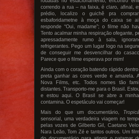
rodadas no estacionamento, encontro en
correndo a rua – na faixa, é claro, afinal, 
prédio, localizo o guichê pra compra
esbaforidametne à moça do caixa se a
responde “Oui, madame”; o filme não ha
Tento acalmar minha respiração ofegante, p
apressadamente rumo à sala, ignoran
refrigerantes. Pego um lugar logo na segun
de conseguir me desvencilhar do casac
Parece que o filme esperava por mim!
Ainda com o coração batendo rápido dentro 
preta ganhar as cores verde e amarela. A
Nova Films, etc. Todos nomes tão fam
distantes. Transporto-me para o Brasil. Estou
e estou aqui. O Brasil se abre a minha
contamina. O espetáculo vai começar!
Mais do que um documentário,
Tropicá
sensorial, uma verdadeira viagem no tem
pelas vozes de Gilberto Gil, Caetano Velo
Nara Leão, Tom Zé e tantos outros. Um film
do documentário para atingir o patamar d