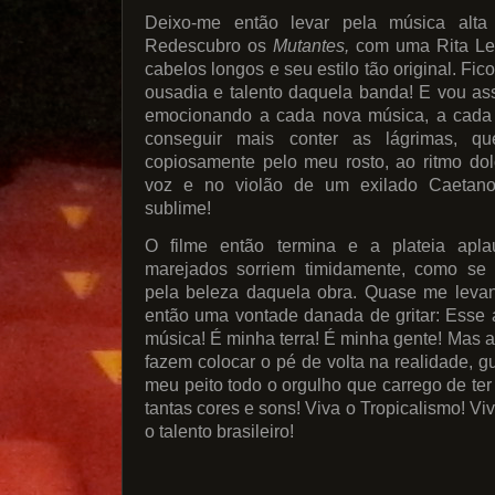
Deixo-me então levar pela música alta
Redescubro os
Mutantes,
com uma Rita Le
cabelos longos e seu estilo tão original. F
ousadia e talento daquela banda! E vou a
emocionando a cada nova música, a cada n
conseguir mais conter as lágrimas, q
copiosamente pelo meu rosto, ao ritmo do
voz e no violão de um exilado Caetano
sublime!
O filme então termina e a plateia apl
marejados sorriem timidamente, como se
pela beleza daquela obra. Quase me levan
então uma vontade danada de gritar: Esse 
música! É minha terra! É minha gente! Mas 
fazem colocar o pé de volta na realidade, 
meu peito todo o orgulho que carrego de te
tantas cores e sons! Viva o Tropicalismo! V
o talento brasileiro!